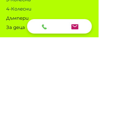
4-Колесни
Дъмпери
За деца
Информация
Контакт
Общи Условия
Политика за бисквитки
Онлайн решаване на спорове
​Политика за поверителност и
защита на личните данни
Получавайте
специални оферти &
предложения!